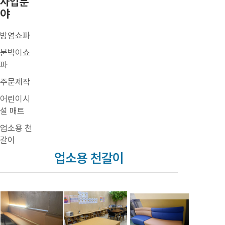
사업분
야
방염쇼파
붙박이쇼
파
주문제작
어린이시
설 매트
업소용 천
갈이
업소용 천갈이