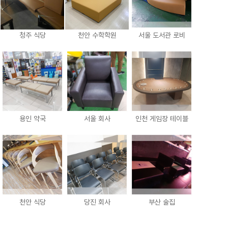
청주 식당
천안 수학학원
서울 도서관 로비
용인 약국
서울 회사
인천 게임장 테이블
천안 식당
당진 회사
부산 술집