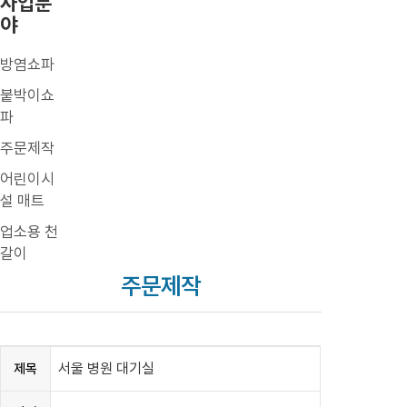
사업분
야
방염쇼파
붙박이쇼
파
주문제작
어린이시
설 매트
업소용 천
갈이
주문제작
서울 병원 대기실
제목