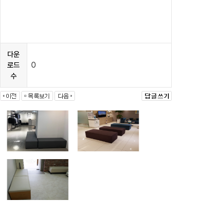
다운
0
로드
수