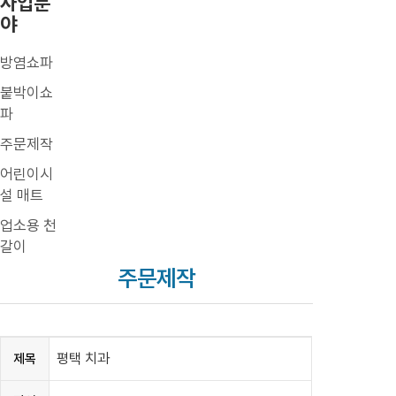
사업분
야
방염쇼파
붙박이쇼
파
주문제작
어린이시
설 매트
업소용 천
갈이
주문제작
평택 치과
제목