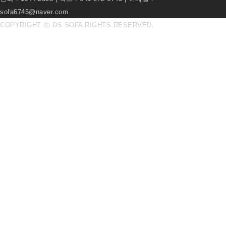
sofa6745@naver.com
COPYRIGHT ⓒ DS SOFA RIGHTS RESERVED.