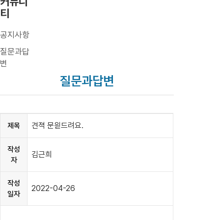
커뮤니
티
공지사항
질문과답
변
질문과답변
견젹 문읟드려요.
제목
작성
김근희
자
작성
2022-04-26
일자