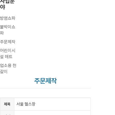
사업분
야
방염쇼파
붙박이쇼
파
주문제작
어린이시
설 매트
업소용 천
갈이
주문제작
서울 헬스장
제목