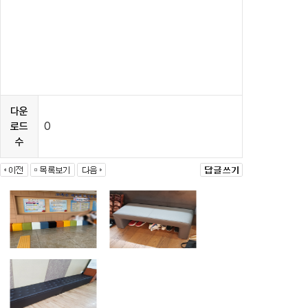
다운
0
로드
수