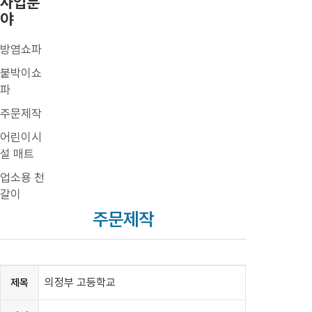
사업분
야
방염쇼파
붙박이쇼
파
주문제작
어린이시
설 매트
업소용 천
갈이
주문제작
의정부 고등학교
제목