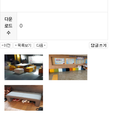
다운
0
로드
수