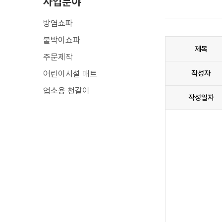
사업분야
방염쇼파
붙박이쇼파
제목
주문제작
어린이시설 매트
작성자
업소용 천갈이
작성일자