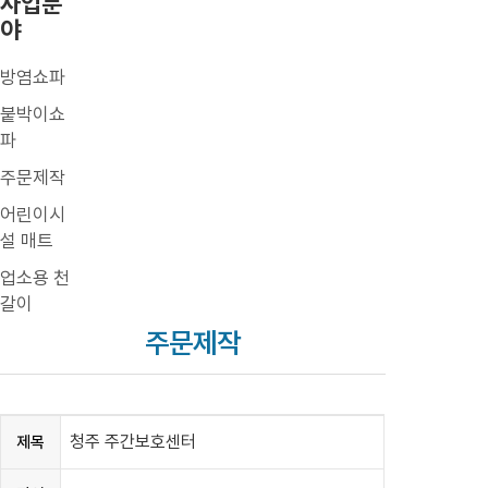
사업분
야
방염쇼파
붙박이쇼
파
주문제작
어린이시
설 매트
업소용 천
갈이
주문제작
청주 주간보호센터
제목