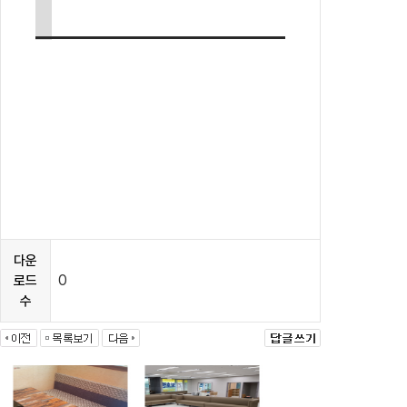
다운
0
로드
수