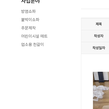
사업분야
방염쇼파
붙박이쇼파
제목
주문제작
어린이시설 매트
작성자
업소용 천갈이
작성일자