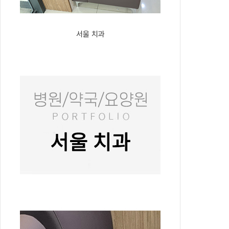
서울 치과