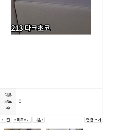
다운
0
로드
수