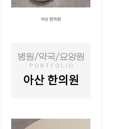
아산 한의원