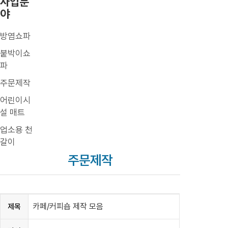
사업분
야
방염쇼파
붙박이쇼
파
주문제작
어린이시
설 매트
업소용 천
갈이
주문제작
카페/커피숍 제작 모음
제목