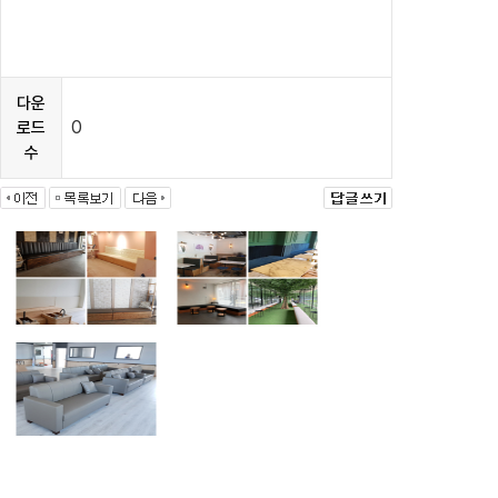
다운
0
로드
수