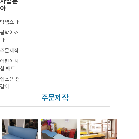
사업분
야
방염쇼파
붙박이쇼
파
주문제작
어린이시
설 매트
업소용 천
갈이
주문제작