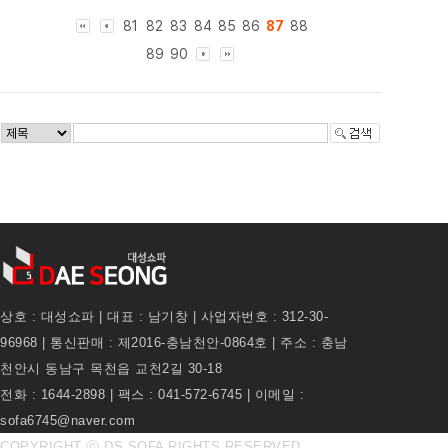
81
82
83
84
85
86
87
88
89
90
상호 : 대성쇼파 | 대표 : 남기창 | 사업자번호 : 312-30-
96968 | 통신판매 : 제2016-충남천안-0864호 | 주소 : 충남
천안시 동남구 목천읍 교천2길 30-18
전화 : 1644-2898 | 팩스 : 041-572-6745 | 이메일 :
sofa6745@naver.com
COPYRIGHT ⓒ DS SOFA RIGHTS RESERVED.