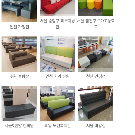
서울 중랑구 피부과병
서울 금천구 OO고등학
인천 가정집
원
교
수원 볼링장
인천 치과 병원
천안 안경점
서울&안양 한의원
의왕 노인복지관
서울 미용실