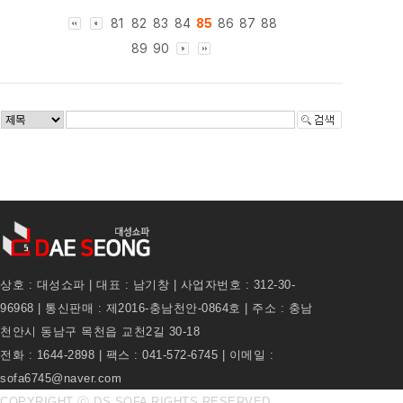
81
82
83
84
85
86
87
88
89
90
상호 : 대성쇼파 | 대표 : 남기창 | 사업자번호 : 312-30-
96968 | 통신판매 : 제2016-충남천안-0864호 | 주소 : 충남
천안시 동남구 목천읍 교천2길 30-18
전화 : 1644-2898 | 팩스 : 041-572-6745 | 이메일 :
sofa6745@naver.com
COPYRIGHT ⓒ DS SOFA RIGHTS RESERVED.