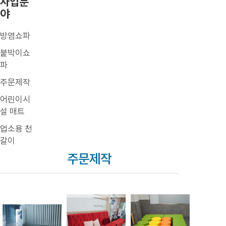
사업분
야
방염쇼파
붙박이쇼
파
주문제작
어린이시
설 매트
업소용 천
갈이
주문제작