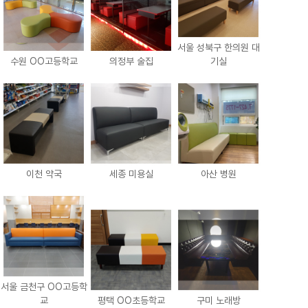
서울 성북구 한의원 대
수원 OO고등학교
의정부 술집
기실
이천 약국
세종 미용실
아산 병원
서울 금천구 OO고등학
교
평택 OO초등학교
구미 노래방