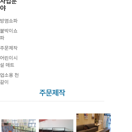
사업분
야
방염쇼파
붙박이쇼
파
주문제작
어린이시
설 매트
업소용 천
갈이
주문제작