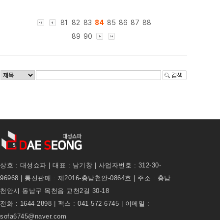
81
82
83
84
85
86
87
88
89
90
상호 : 대성쇼파 | 대표 : 남기창 | 사업자번호 : 312-30-
96968 | 통신판매 : 제2016-충남천안-0864호 | 주소 : 충남
천안시 동남구 목천읍 교천2길 30-18
전화 : 1644-2898 | 팩스 : 041-572-6745 | 이메일 :
sofa6745@naver.com