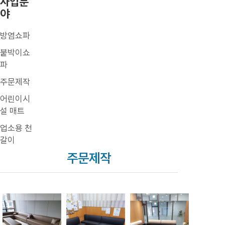
사업분
야
방염쇼파
붙박이쇼
파
주문제작
어린이시
설 매트
업소용 천
갈이
주문제작