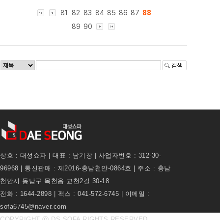
81
82
83
84
85
86
87
88
89
90
상호 : 대성쇼파 | 대표 : 남기창 | 사업자번호 : 312-30-
96968 | 통신판매 : 제2016-충남천안-0864호 | 주소 : 충남
천안시 동남구 목천읍 교천2길 30-18
전화 : 1644-2898 | 팩스 : 041-572-6745 | 이메일 :
sofa6745@naver.com
COPYRIGHT ⓒ DS SOFA RIGHTS RESERVED.